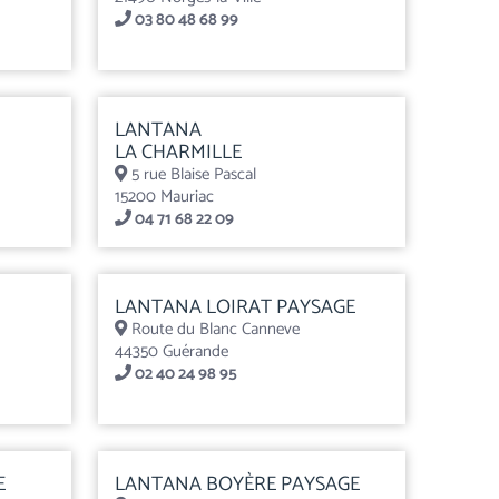
03 80 48 68 99
LANTANA
LA CHARMILLE
5 rue Blaise Pascal
15200 Mauriac
04 71 68 22 09
LANTANA LOIRAT PAYSAGE
Route du Blanc Canneve
44350 Guérande
02 40 24 98 95
E
LANTANA BOYÈRE PAYSAGE