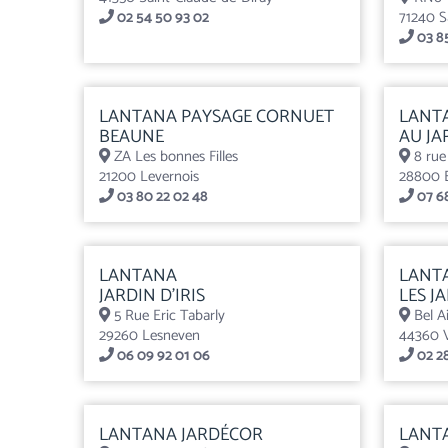
02 54 50 93 02
71240 S
03 85
LANTANA PAYSAGE CORNUET
LANT
BEAUNE
AU JA
ZA Les bonnes Filles
8 rue
21200 Levernois
28800 
03 80 22 02 48
07 68
LANTANA
LANT
JARDIN D’IRIS
LES J
5 Rue Eric Tabarly
Bel Ai
29260 Lesneven
44360 V
06 09 92 01 06
02 28
LANTANA JARDÉCOR
LANT