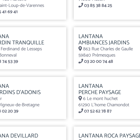
aint-Loup-de-Varennes
03 85 38 84 25
 41 69 41
ANA
LANTANA
RDIN TRANQUILLE
AMBIANCES JARDINS
 Ferdinand de Lesseps
863 Rue Charles de Gaulle
Bonneval
59840 Prémesques
 74 53 39
03 20 00 74 48
ANA
LANTANA
ARDINS D’ADONIS
PERCHE PAYSAGE
r
6 Le mont huchet
igneux-de-Bretagne
61290 L’home Chamondot
 02 20 39
07 52 62 78 87
ANA DEVILLARD
LANTANA ROCA PAYSAG