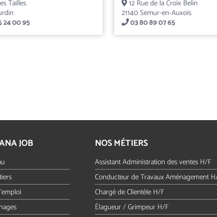
s Tailles
12 Rue de la Croix Belin
urdin
21140 Semur-en-Auxois
5 24 00 95
03 80 89 07 65
ANA JOB
NOS MÉTIERS
au
Assistant Administration des ventes H/F
iers
Conducteur de Travaux Aménagement H
d'emploi
Chargé de Clientèle H/F
nages
Élagueur / Grimpeur H/F