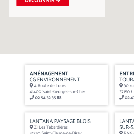
DÉCOUVRIR
AMÉNAGEMENT
ENTR
CG ENVIRONNEMENT
TOUR
4 Route de Tours
30 ru
41400 Saint-Georges-sur-Cher
37150 C
02 54 32 35 88
02 47
LANTANA PAYSAGE BLOIS
LANT
SUR-
ZI Les Tabardières
41350 Saint-Claude-de-Diray
RN6 –