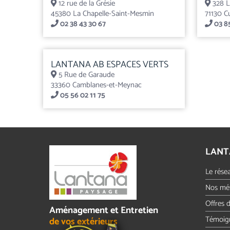
12 rue de la Grésie
328 Le
45380 La Chapelle-Saint-Mesmin
71130 C
02 38 43 30 67
03 8
LANTANA AB ESPACES VERTS
5 Rue de Garaude
33360 Camblanes-et-Meynac
05 56 02 11 75
LANT
Le rése
Nos mét
Offres 
Aménagement et Entretien
Témoig
de vos extérieurs