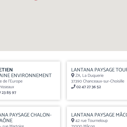
ETIEN
LANTANA PAYSAGE TOU
AINE ENVIRONNEMENT
ZA, La Duquerie
e de l’Europe
37390 Chanceaux-sur-Choisille
hisseaux
02 47 27 36 52
 23 85 97
ANA PAYSAGE CHALON-
LANTANA PAYSAGE MÂ
SAÔNE
42 rue Tourneloup
 rue Martoire
71000 Mâcon