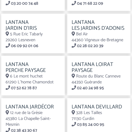
03 20 00 74 48
04 71 68 22 09
LANTANA
LANTANA
JARDIN D’IRIS
LES JARDINS D’ADONIS
5 Rue Eric Tabarly
Bel Air
29260 Lesneven
44360 Vigneux-de-Bretagne
06 09 92 01 06
02 28 02 20 39
LANTANA
LANTANA LOIRAT
PERCHE PAYSAGE
PAYSAGE
6 Le mont huchet
Route du Blanc Canneve
61290 L’home Chamondot
44350 Guérande
07 52 62 78 87
02 40 24 98 95
LANTANA JARDÉCOR
LANTANA DEVILLARD
12 rue de la Grésie
328 Les Tailles
45380 La Chapelle-Saint-
71130 Curdin
Mesmin
03 85 24 00 95
02 38 43 30 67