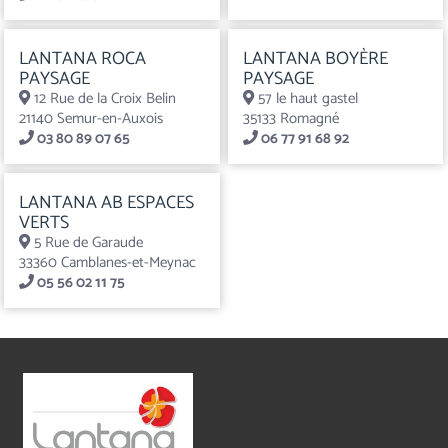
LANTANA ROCA
LANTANA BOYÈRE
PAYSAGE
PAYSAGE
12 Rue de la Croix Belin
57 le haut gastel
21140 Semur-en-Auxois
35133 Romagné
03 80 89 07 65
06 77 91 68 92
LANTANA AB ESPACES
VERTS
5 Rue de Garaude
33360 Camblanes-et-Meynac
05 56 02 11 75