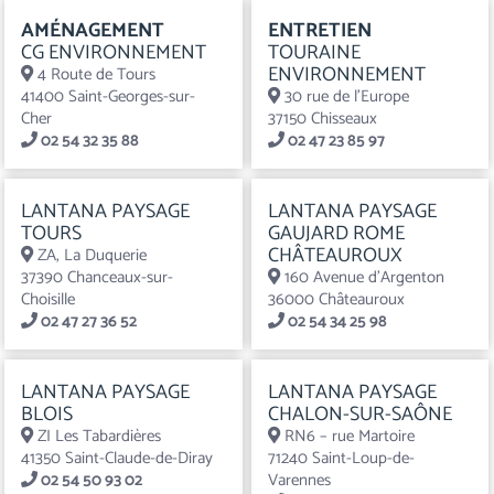
AMÉNAGEMENT
ENTRETIEN
CG ENVIRONNEMENT
TOURAINE
ENVIRONNEMENT
4 Route de Tours
41400 Saint-Georges-sur-
30 rue de l’Europe
Cher
37150 Chisseaux
02 54 32 35 88
02 47 23 85 97
LANTANA PAYSAGE
LANTANA PAYSAGE
TOURS
GAUJARD ROME
CHÂTEAUROUX
ZA, La Duquerie
37390 Chanceaux-sur-
160 Avenue d'Argenton
Choisille
36000 Châteauroux
02 47 27 36 52
02 54 34 25 98
LANTANA PAYSAGE
LANTANA PAYSAGE
BLOIS
CHALON-SUR-SAÔNE
ZI Les Tabardières
RN6 – rue Martoire
41350 Saint-Claude-de-Diray
71240 Saint-Loup-de-
02 54 50 93 02
Varennes