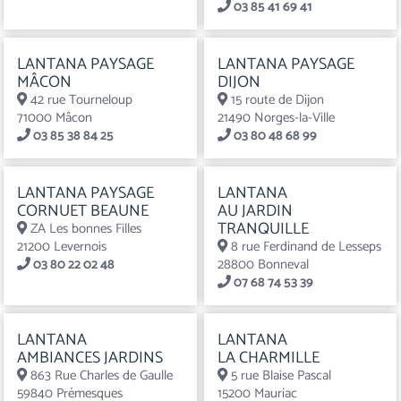
03 85 41 69 41
LANTANA PAYSAGE
LANTANA PAYSAGE
MÂCON
DIJON
42 rue Tourneloup
15 route de Dijon
71000 Mâcon
21490 Norges-la-Ville
03 85 38 84 25
03 80 48 68 99
LANTANA PAYSAGE
LANTANA
CORNUET BEAUNE
AU JARDIN
TRANQUILLE
ZA Les bonnes Filles
21200 Levernois
8 rue Ferdinand de Lesseps
03 80 22 02 48
28800 Bonneval
07 68 74 53 39
LANTANA
LANTANA
AMBIANCES JARDINS
LA CHARMILLE
863 Rue Charles de Gaulle
5 rue Blaise Pascal
59840 Prémesques
15200 Mauriac