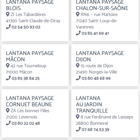
LANTANA PAYSAGE
LANTANA PAYSAGE
BLOIS
CHALON-SUR-SAÔNE
ZI Les Tabardières
RN6 – rue Martoire
41350 Saint-Claude-de-Diray
71240 Saint-Loup-de-
02 54 50 93 02
Varennes
03 85 41 69 41
LANTANA PAYSAGE
LANTANA PAYSAGE
MÂCON
DIJON
42 rue Tourneloup
15 route de Dijon
71000 Mâcon
21490 Norges-la-Ville
03 85 38 84 25
03 80 48 68 99
LANTANA PAYSAGE
LANTANA
CORNUET BEAUNE
AU JARDIN
TRANQUILLE
ZA Les bonnes Filles
21200 Levernois
8 rue Ferdinand de Lesseps
03 80 22 02 48
28800 Bonneval
07 68 74 53 39