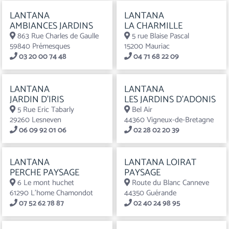
LANTANA
LANTANA
AMBIANCES JARDINS
LA CHARMILLE
863 Rue Charles de Gaulle
5 rue Blaise Pascal
59840 Prémesques
15200 Mauriac
03 20 00 74 48
04 71 68 22 09
LANTANA
LANTANA
JARDIN D’IRIS
LES JARDINS D’ADONIS
5 Rue Eric Tabarly
Bel Air
29260 Lesneven
44360 Vigneux-de-Bretagne
06 09 92 01 06
02 28 02 20 39
LANTANA
LANTANA LOIRAT
PERCHE PAYSAGE
PAYSAGE
6 Le mont huchet
Route du Blanc Canneve
61290 L’home Chamondot
44350 Guérande
07 52 62 78 87
02 40 24 98 95