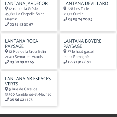
LANTANA JARDÉCOR
LANTANA DEVILLARD
12 rue de la Grésie
328 Les Tailles
45380 La Chapelle-Saint-
71130 Curdin
Mesmin
03 85 24 00 95
02 38 43 30 67
LANTANA ROCA
LANTANA BOYÈRE
PAYSAGE
PAYSAGE
12 Rue de la Croix Belin
57 le haut gastel
21140 Semur-en-Auxois
35133 Romagné
03 80 89 07 65
06 77 91 68 92
LANTANA AB ESPACES
VERTS
5 Rue de Garaude
33360 Camblanes-et-Meynac
05 56 02 11 75